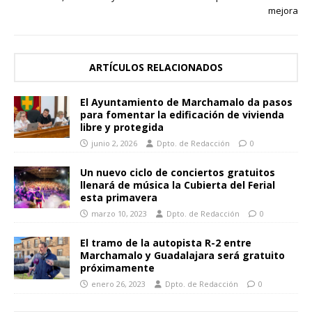
mejora
ARTÍCULOS RELACIONADOS
El Ayuntamiento de Marchamalo da pasos
para fomentar la edificación de vivienda
libre y protegida
junio 2, 2026
Dpto. de Redacción
0
Un nuevo ciclo de conciertos gratuitos
llenará de música la Cubierta del Ferial
esta primavera
marzo 10, 2023
Dpto. de Redacción
0
El tramo de la autopista R-2 entre
Marchamalo y Guadalajara será gratuito
próximamente
enero 26, 2023
Dpto. de Redacción
0