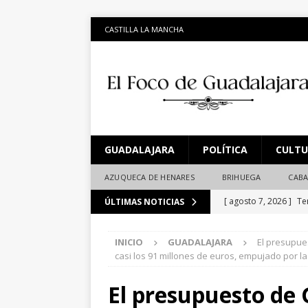
CASTILLA LA MANCHA
GUADALAJARA
POLÍTICA
CULT
AZUQUECA DE HENARES
BRIHUEGA
CABA
[ agosto 7, 2026 ]
Te
ÚLTIMAS NOTICIAS
unidad canina, drones
INICIO
GUADALAJARA
El presupue
[ agosto 6, 2026 ]
Bo
casi los 91 millones de euros, empujado por l
terreno para el gran
El presupuesto de
[ agosto 5, 2026 ]
Si