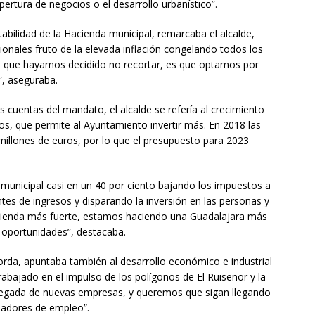
ertura de negocios o el desarrollo urbanístico”.
tabilidad de la Hacienda municipal, remarcaba el alcalde,
ionales fruto de la elevada inflación congelando todos los
 es que hayamos decidido no recortar, es que optamos por
”, aseguraba.
s cuentas del mandato, el alcalde se refería al crecimiento
os, que permite al Ayuntamiento invertir más. En 2018 las
millones de euros, por lo que el presupuesto para 2023
unicipal casi en un 40 por ciento bajando los impuestos a
tes de ingresos y disparando la inversión en las personas y
acienda más fuerte, estamos haciendo una Guadalajara más
oportunidades”, destacaba.
Borda, apuntaba también al desarrollo económico e industrial
rabajado en el impulso de los polígonos de El Ruiseñor y la
llegada de nuevas empresas, y queremos que sigan llegando
eadores de empleo”.