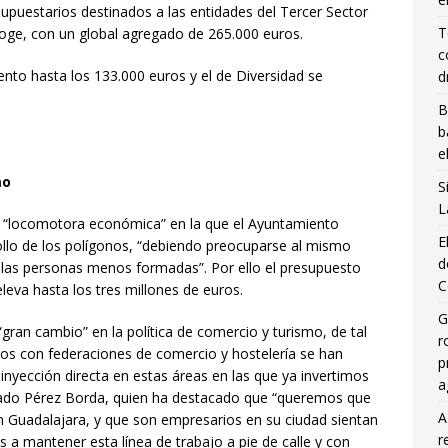
puestarios destinados a las entidades del Tercer Sector
T
ge, con un global agregado de 265.000 euros.
c
nto hasta los 133.000 euros y el de Diversidad se
d
B
b
e
mo
S
L
na “locomotora económica” en la que el Ayuntamiento
E
ollo de los polígonos, “debiendo preocuparse al mismo
d
 las personas menos formadas”. Por ello el presupuesto
C
leva hasta los tres millones de euros.
G
“gran cambio” en la política de comercio y turismo, de tal
r
ios con federaciones de comercio y hostelería se han
p
yección directa en estas áreas en las que ya invertimos
a
tado Pérez Borda, quien ha destacado que “queremos que
A
 Guadalajara, y que son empresarios en su ciudad sientan
r
a mantener esta línea de trabajo a pie de calle y con