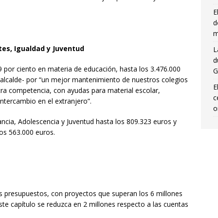
E
d
m
tes, Igualdad y Juventud
L
d
 por ciento en materia de educación, hasta los 3.476.000
G
l alcalde- por “un mejor mantenimiento de nuestros colegios
E
tra competencia, con ayudas para material escolar,
c
intercambio en el extranjero”.
o
ancia, Adolescencia y Juventud hasta los 809.323 euros y
los 563.000 euros.
los presupuestos, con proyectos que superan los 6 millones
ste capítulo se reduzca en 2 millones respecto a las cuentas