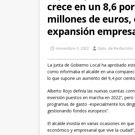
crece en un 8,6 por
GUADALAJARA
[ agosto 5, 2026 ]
El
millones de euros,
del Parque de la Conc
expansión empresar
[ agosto 7, 2026 ]
La
convirtiendo el depo
noviembre 3, 2022
Dpto. de Redacción
La Junta de Gobierno Local ha aprobado este
como informaba el alcalde en una comparecen
lo que supone un aumento del 9,4 por ciento 
Alberto Rojo definía las nuevas cuentas com
inversión puestos en marcha en 2022”, pero 
programas de gasto -especialmente los dirig
gestionando fondos europeos”.
El alcalde insistía en varias ocasiones en qu
económico y empresarial que vive la ciudad”,