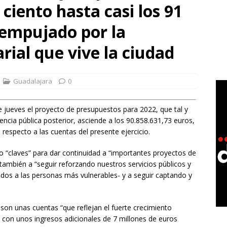
 ciento hasta casi los 91
 Ayuntamiento renueva integralmente dos de las áreas infantiles
 empujado por la
ordia para disfrute de las familias
GUADALAJARA
ial que vive la ciudad
 Sierra Norte abre desde Sigüenza la II Vuelta Ciclista CLM LEADER,
rte en motor de desarrollo rural
GUADALAJARA
Guadalajara
0
 jueves el proyecto de presupuestos para 2022, que tal y
cia pública posterior, asciende a los 90.858.631,73 euros,
respecto a las cuentas del presente ejercicio.
o “claves” para dar continuidad a “importantes proyectos de
también a “seguir reforzando nuestros servicios públicos y
idos a las personas más vulnerables- y a seguir captando y
e son unas cuentas “que reflejan el fuerte crecimiento
 con unos ingresos adicionales de 7 millones de euros