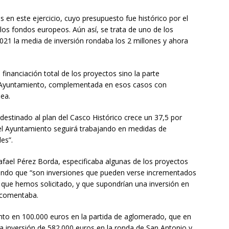
 en este ejercicio, cuyo presupuesto fue histórico por el
os fondos europeos. Aún así, se trata de uno de los
21 la media de inversión rondaba los 2 millones y ahora
financiación total de los proyectos sino la parte
el Ayuntamiento, complementada en esos casos con
ea.
estinado al plan del Casco Histórico crece un 37,5 por
 el Ayuntamiento seguirá trabajando en medidas de
es”.
Rafael Pérez Borda, especificaba algunas de los proyectos
lando que “son inversiones que pueden verse incrementados
 que hemos solicitado, y que supondrían una inversión en
, comentaba.
nto en 100.000 euros en la partida de aglomerado, que en
la inversión de 582.000 euros en la ronda de San Antonio y