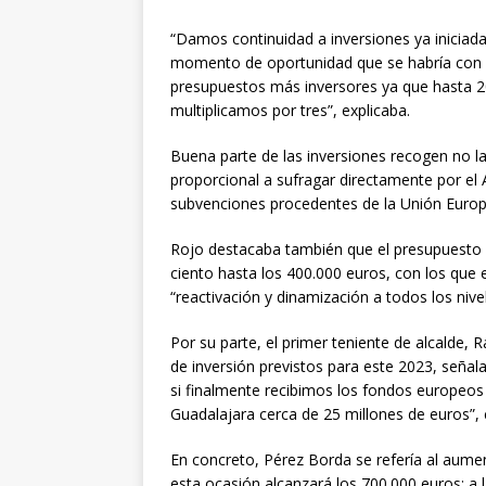
“Damos continuidad a inversiones ya iniciadas
momento de oportunidad que se habría con l
presupuestos más inversores ya que hasta 20
multiplicamos por tres”, explicaba.
Buena parte de las inversiones recogen no la 
proporcional a sufragar directamente por 
subvenciones procedentes de la Unión Europ
Rojo destacaba también que el presupuesto d
ciento hasta los 400.000 euros, con los que
“reactivación y dinamización a todos los nivel
Por su parte, el primer teniente de alcalde, 
de inversión previstos para este 2023, seña
si finalmente recibimos los fondos europeos
Guadalajara cerca de 25 millones de euros”
En concreto, Pérez Borda se refería al aume
esta ocasión alcanzará los 700.000 euros; a 