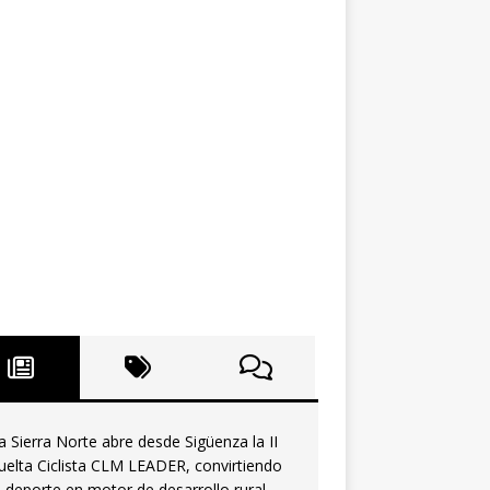
a Sierra Norte abre desde Sigüenza la II
uelta Ciclista CLM LEADER, convirtiendo
l deporte en motor de desarrollo rural